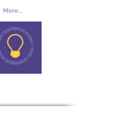
More...
demy