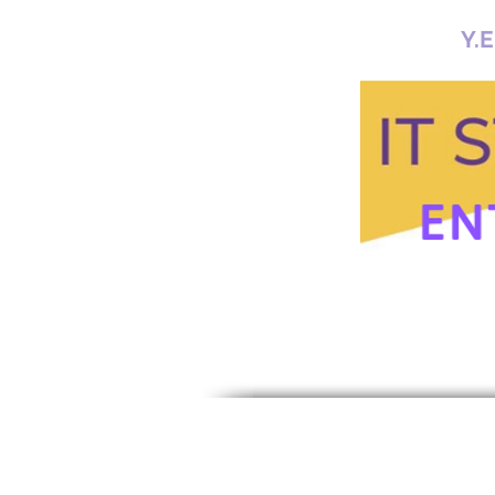
Y.E
Y.E